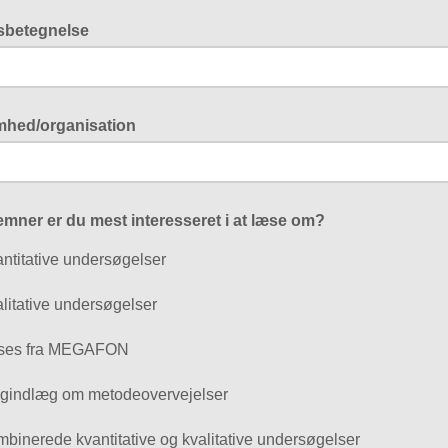
gsbetegnelse
mhed/organisation
emner er du mest interesseret i at læse om?
ntitative undersøgelser
litative undersøgelser
ses fra MEGAFON
gindlæg om metodeovervejelser
binerede kvantitative og kvalitative undersøgelser