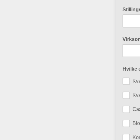
Stillin
Virkso
Hvilke 
Kva
Kva
Ca
Blo
Kom