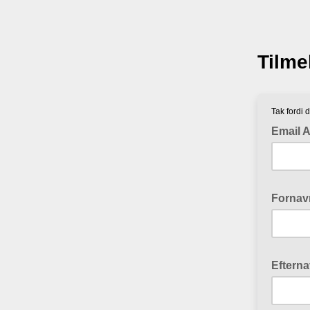
Tilm
Tak fordi 
Email 
Forna
Eftern